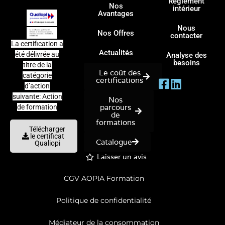
Règlement
Nos
intérieur
Avantages
Nous
Nos Offres
contacter
La certification a
Actualités
été délivrée au
Analyse des
besoins
titre de la
Le coût des
catégorie
certifications
d’action
suivante: Action
Nos
parcours
de formation
de
formations
Télécharger
le certificat
Catalogue
Qualiopi
Laisser un avis
CGV AOPIA Formation
Politique de confidentialité
Médiateur de la consommation