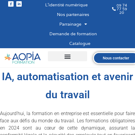
L’identité numérique
09 74
77 59
20
Nos partenaires
Parrainage
Demande de formation
Catalogue
Nous contacter
Qui sommes-nous ?
Nos formations
Les financements
Les modalités
Nous recrutons
IA, automatisation et avenir
du travail
Aujourd’hui, la formation en entreprise est essentielle pour faire
face aux défis du monde du travail. Les formations obligatoires
en 2024 sont au cœur de cette dynamique, assurant la