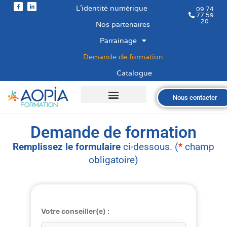
L’identité numérique
09 74
77 59
20
Nos partenaires
Parrainage
Demande de formation
Catalogue
Nous contacter
Qui sommes-nous ?
Nos formations
Les financements
Les modalités
Nous recrutons
Demande de formation
Remplissez le formulaire
ci-dessous. (
*
champ
obligatoire)
Votre conseiller(e) :