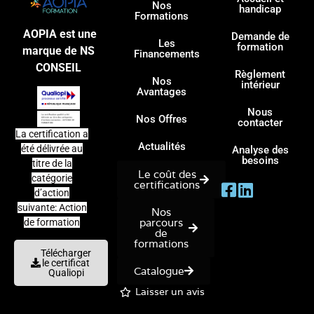
Nos
handicap
Formations
AOPIA est une
Demande de
Les
formation
marque de NS
Financements
CONSEIL
Règlement
Nos
intérieur
Avantages
Nous
Nos Offres
contacter
La certification a
Actualités
été délivrée au
Analyse des
besoins
titre de la
Le coût des
catégorie
certifications
d’action
suivante: Action
Nos
parcours
de formation
de
formations
Télécharger
le certificat
Catalogue
Qualiopi
Laisser un avis