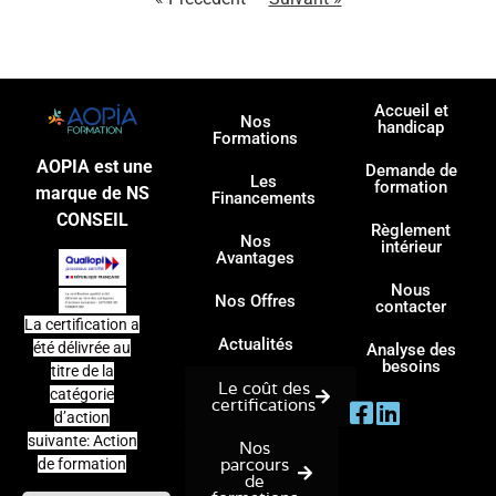
Accueil et
Nos
handicap
Formations
AOPIA est une
Demande de
Les
formation
marque de NS
Financements
CONSEIL
Règlement
Nos
intérieur
Avantages
Nous
Nos Offres
contacter
La certification a
Actualités
été délivrée au
Analyse des
besoins
titre de la
Le coût des
catégorie
certifications
d’action
suivante: Action
Nos
parcours
de formation
de