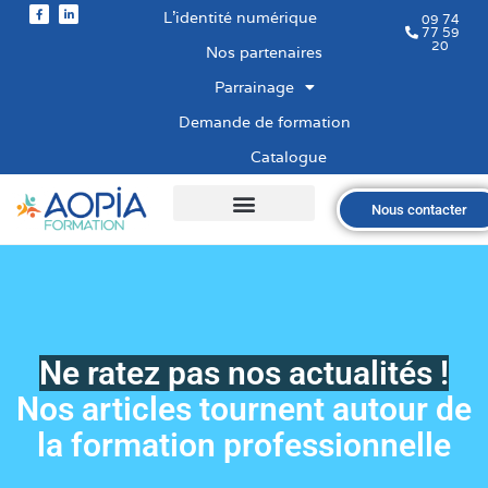
L’identité numérique
09 74
77 59
20
Nos partenaires
Parrainage
Demande de formation
Catalogue
Nous contacter
Qui sommes-nous ?
Nos formations
Les financements
Les modalités
Nous recrutons
Ne ratez pas nos actualités !
Nos articles tournent autour de
la formation professionnelle