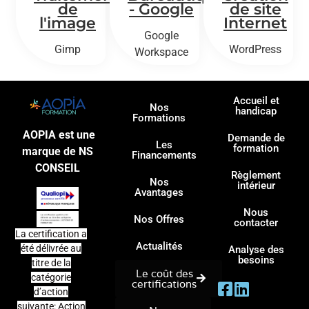
de
- Google
de site
l'image
Internet
Google
Gimp
WordPress
Workspace
Accueil et
Nos
handicap
Formations
AOPIA est une
Demande de
Les
formation
marque de NS
Financements
CONSEIL
Règlement
Nos
intérieur
Avantages
Nous
Nos Offres
contacter
La certification a
Actualités
été délivrée au
Analyse des
besoins
titre de la
Le coût des
catégorie
certifications
d’action
suivante: Action