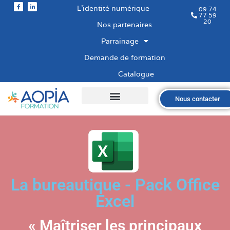
L’identité numérique
09 74
77 59
20
Nos partenaires
Parrainage
Demande de formation
Catalogue
Nous contacter
Qui sommes-nous ?
Nos formations
Les financements
Les modalités
Nous recrutons
La bureautique - Pack Office
Excel
« Maîtriser les principaux