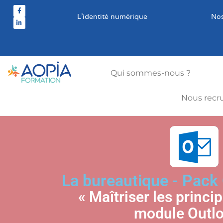
L’identité numérique
Nos
Qui sommes-nous ?
Nous recr
La bureautique - Pack 
« Maîtriser les princi
module Outlo