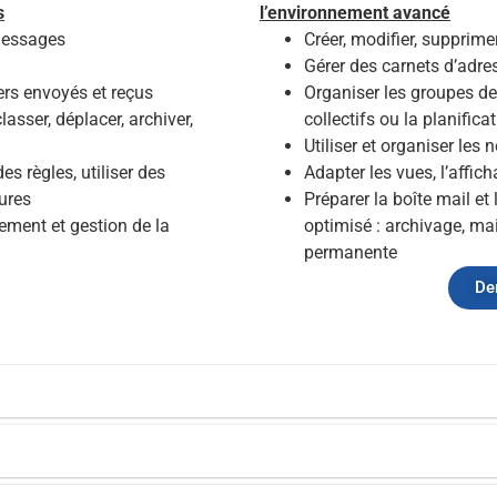
s
l’environnement avancé
 messages
Créer, modifier, supprime
Gérer des carnets d’adr
iers envoyés et reçus
Organiser les groupes de 
lasser, déplacer, archiver,
collectifs ou la planifica
Utiliser et organiser les 
es règles, utiliser des
Adapter les vues, l’affich
ures
Préparer la boîte mail et
ement et gestion de la
optimisé : archivage, m
)
permanente
De