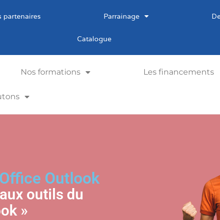
 partenaires
Parrainage
De
Catalogue
Nos formations
Les financements
utons
Office Outlook
paux outils du
ok »