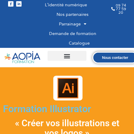
L’identité numérique
09 74
77 59
20
Nos partenaires
Parrainage
Demande de formation
Catalogue
Nous contacter
Qui sommes-nous ?
Nos formations
Les financements
Les modalités
Nous recrutons
Formation Illustrator
« Créer vos illustrations et
vos logos »