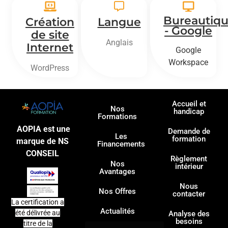
Bureautiq
Création
Langue
- Google
de site
Anglais
Internet
Google
Workspace
WordPress
Accueil et
Nos
handicap
Formations
AOPIA est une
Demande de
Les
formation
marque de NS
Financements
CONSEIL
Règlement
Nos
intérieur
Avantages
Nous
Nos Offres
contacter
La certification a
Actualités
été délivrée au
Analyse des
besoins
titre de la