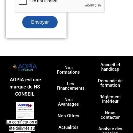
Envoyer
Accueil et
Nos
handicap
Formations
AOPIA est une
Demande de
Les
formation
marque de NS
Financements
CONSEIL
Règlement
Nos
intérieur
Avantages
Nous
Nos Offres
contacter
La certification a
Actualités
été délivrée au
Analyse des