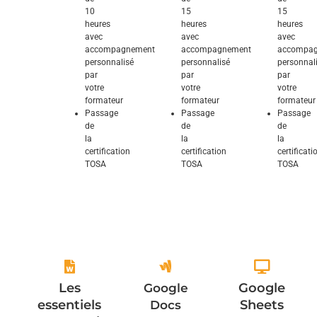
10
15
15
heures
heures
heures
avec
avec
avec
accompagnement
accompagnement
accompa
personnalisé
personnalisé
personnal
par
par
par
votre
votre
votre
formateur
formateur
formateur
Passage
Passage
Passage
de
de
de
la
la
la
certification
certification
certificati
TOSA
TOSA
TOSA
Explorez et
Explorez et
Explorez et
domptez ses
domptez ses
domptez ses
fonctionnalités
fonctionnalités
fonctionnalités
Les
Google
Google
essentiels
Sheets
Docs