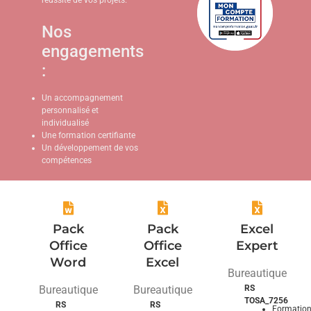
réussite de vos projets.
Nos
engagements
:
Un accompagnement
personnalisé et
individualisé
Une formation certifiante
Un développement de vos
compétences
Pack
Pack
Excel
Office
Office
Expert
Word
Excel
Bureautique
Bureautique
Bureautique
RS
TOSA_7256
RS
RS
Formatio