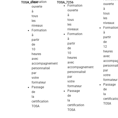
Formation
TOSA_6964
TOSA_7256
ouverte
Formation
ouverte
à
ouverte
à
tous
à
tous
les
tous
les
niveaux
les
niveaux
Formatio
niveaux
Formation
à
Formation
à
partir
à
partir
de
partir
de
12
de
10
heures
10
heures
avec
heures
avec
accompa
avec
accompagnement
personnal
accompagnement
personnalisé
par
personnalisé
par
votre
par
votre
formateur
votre
formateur
Passage
formateur
Passage
de
Passage
de
la
de
la
certificati
la
certification
TOSA
certification
TOSA
Explorez et
TOSA
Explorez et
Explorez et
domptez ses
domptez ses