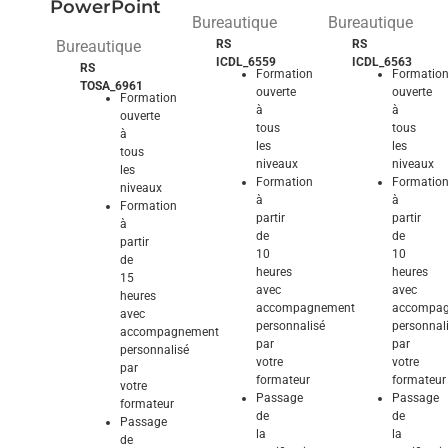
PowerPoint
Bureautique
Bureautique
Bureautique
RS
RS
ICDL_6559
ICDL_6563
RS
Formation
Formatio
TOSA_6961
ouverte
ouverte
Formation
à
à
ouverte
tous
tous
à
les
les
tous
niveaux
niveaux
les
Formation
Formatio
niveaux
à
à
Formation
partir
partir
à
de
de
partir
10
10
de
heures
heures
15
avec
avec
heures
accompagnement
accompa
avec
personnalisé
personnal
accompagnement
par
par
personnalisé
votre
votre
par
formateur
formateur
votre
Passage
Passage
formateur
de
de
Passage
la
la
de