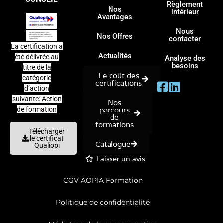
Règlement
Nos
intérieur
Avantages
Nous
Nos Offres
contacter
La certification a
Actualités
été délivrée au
Analyse des
besoins
titre de la
Le coût des
catégorie
certifications
d’action
suivante: Action
Nos
parcours
de formation
de
formations
Télécharger
le certificat
Catalogue
Qualiopi
Laisser un avis
CGV AOPIA Formation
Politique de confidentialité