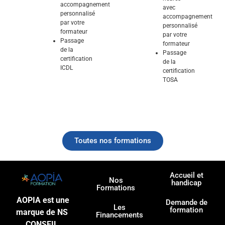
accompagnement
avec
personnalisé
accompagnement
par votre
personnalisé
formateur
par votre
Passage
formateur
de la
Passage
certification
de la
ICDL
certification
Explorez et domptez ses
TOSA
fonctionnalités
Explorez et domptez ses
fonctionnalités
Toutes nos formations
Accueil et
Nos
handicap
Formations
AOPIA est une
Demande de
Les
formation
marque de NS
Financements
CONSEIL