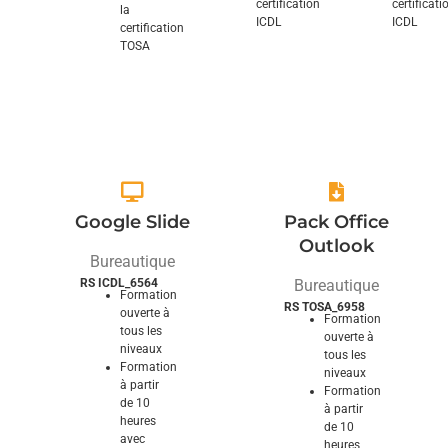
certification
certificati
la
ICDL
ICDL
certification
Explorez et
Explorez et
TOSA
Explorez et
domptez ses
domptez ses
domptez ses
fonctionnalités
fonctionnalités
fonctionnalités
Google Slide
Pack Office
Outlook
Bureautique
RS ICDL_6564
Bureautique
Formation
RS TOSA_6958
ouverte à
Formation
tous les
ouverte à
niveaux
tous les
Formation
niveaux
à partir
Formation
de 10
à partir
heures
de 10
avec
heures