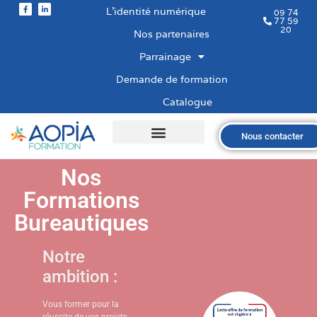
L’identité numérique
09 74
77 59
20
Nos partenaires
Parrainage
Demande de formation
Catalogue
Nous contacter
Qui sommes-nous ?
Nos formations
Les financements
Les modalités
Nous recrutons
Nos
Formations
Bureautiques
Notre
ambition :
Vous former pour la