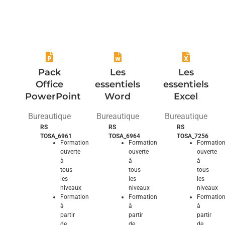
domptez ses
fonctionnalités
fonctionnalités
fonctionnalités
Pack
Les
Les
Office
essentiels
essentiels
PowerPoint
Word
Excel
Bureautique
Bureautique
Bureautique
RS
RS
RS
TOSA_6961
TOSA_6964
TOSA_7256
Formation
Formation
Formatio
ouverte
ouverte
ouverte
à
à
à
tous
tous
tous
les
les
les
niveaux
niveaux
niveaux
Formation
Formation
Formatio
à
à
à
partir
partir
partir
de
de
de