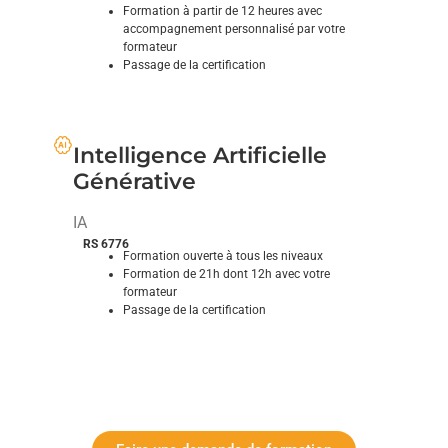
Formation à partir de 12 heures avec
accompagnement personnalisé par votre
formateur
Passage de la certification
Créez votre site internet sur-mesure
Intelligence Artificielle
Générative
IA
RS 6776
Formation ouverte à tous les niveaux
Formation de 21h dont 12h avec votre
formateur
Passage de la certification
Création de contenus rédactionnels et visuels par
l’usage responsable de l’intelligence artificielle
générative