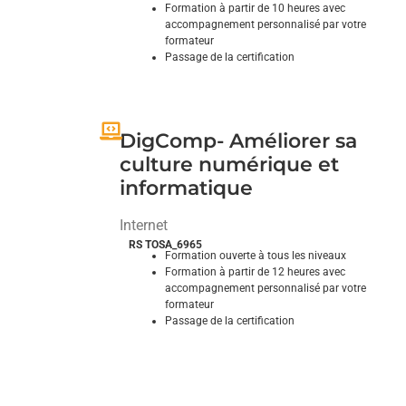
Formation à partir de 10 heures avec
accompagnement personnalisé par votre
formateur
Passage de la certification
Donner vie à vos projets de d’aménagement
extérieur
DigComp- Améliorer sa
culture numérique et
informatique
Internet
RS TOSA_6965
Formation ouverte à tous les niveaux
Formation à partir de 12 heures avec
accompagnement personnalisé par votre
formateur
Passage de la certification
Tout savoir sur l’informatique