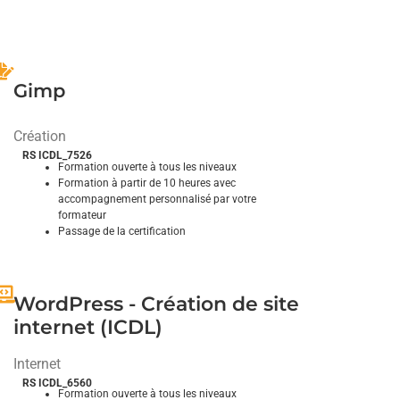
Concevez des illustrations et des logos à votre
image
Gimp
Création
RS ICDL_7526
Formation ouverte à tous les niveaux
Formation à partir de 10 heures avec
accompagnement personnalisé par votre
formateur
Passage de la certification
ublimez vos images en les retouchant avec un
outil gratuit
WordPress - Création de site
internet (ICDL)
Internet
RS ICDL_6560
Formation ouverte à tous les niveaux