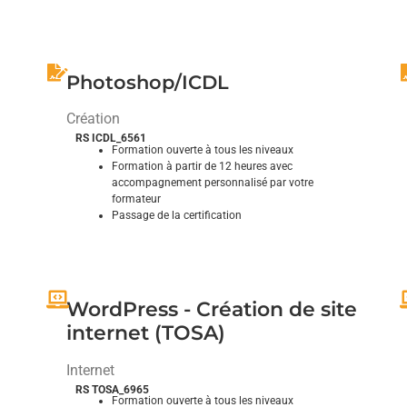
Comprendre et se faire comprendre
Photoshop/ICDL
Création
RS ICDL_6561
Formation ouverte à tous les niveaux
Formation à partir de 12 heures avec
accompagnement personnalisé par votre
formateur
Passage de la certification
Donnez vie à vos images en les retouchant avec
S
expertise
WordPress - Création de site
internet (TOSA)
Internet
RS TOSA_6965
Formation ouverte à tous les niveaux