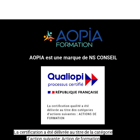
AOPIA est une marque de NS CONSEIL
La certification a été délivrée au titre de la catégorie
d’action suivante: Action de formation