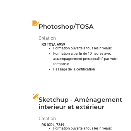
Comprendre et se faire comprendre
Photoshop/TOSA
Création
RS TOSA_6959
Formation ouverte à tous les niveaux
Formation à partir de 10 heures avec
accompagnement personnalisé par votre
formateur
Passage de la certification
Donnez vie à vos images en les retouchant avec
expertise
Sketchup - Aménagement
interieur et extérieur
Création
RS ICDL_7249
Formation ouverte à tous les niveaux