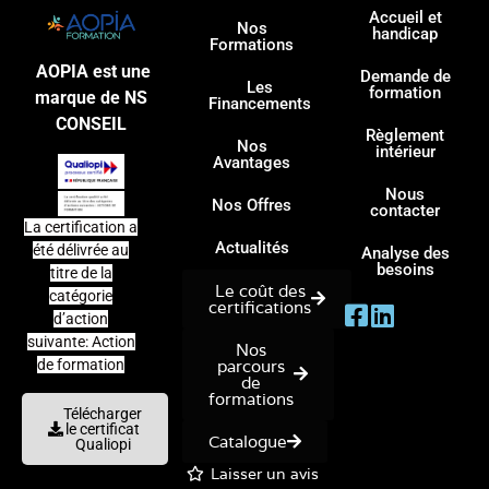
Accueil et
Nos
handicap
Formations
AOPIA est une
Demande de
Les
formation
marque de NS
Financements
CONSEIL
Règlement
Nos
intérieur
Avantages
Nous
Nos Offres
contacter
La certification a
Actualités
été délivrée au
Analyse des
besoins
titre de la
Le coût des
catégorie
certifications
d’action
suivante: Action
Nos
parcours
de formation
de
formations
Télécharger
le certificat
Catalogue
Qualiopi
Laisser un avis