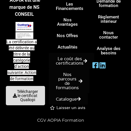
AOPIA est une
Demande de
Les
formation
marque de NS
Financements
CONSEIL
Règlement
Nos
intérieur
Avantages
Nous
Nos Offres
contacter
La certification a
Actualités
été délivrée au
Analyse des
besoins
titre de la
Le coût des
catégorie
certifications
d’action
suivante: Action
Nos
parcours
de formation
de
formations
Télécharger
le certificat
Catalogue
Qualiopi
Laisser un avis
CGV AOPIA Formation