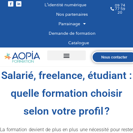
L’identité numérique
09 74
77 59
20
Nos partenaires
Parrainage
Demande de formation
Catalogue
Nous contacter
Qui sommes-nous ?
Nos formations
Les financements
Les modalités
Nous recrutons
Salarié, freelance, étudiant :
quelle formation choisir
selon votre profil ?
La formation devient de plus en plus une nécessité pour rester