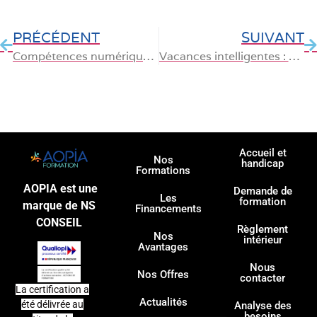
PRÉCÉDENT
SUIVANT
Compétences numériques : un incontournable pour les emplois en télétravail
Vacances intelligentes : concilier détente et montée en compétences
Accueil et
Nos
handicap
Formations
AOPIA est une
Demande de
Les
formation
marque de NS
Financements
CONSEIL
Règlement
Nos
intérieur
Avantages
Nous
Nos Offres
contacter
La certification a
Actualités
été délivrée au
Analyse des
besoins