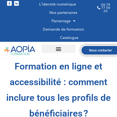
L’identité numérique
09 74
77 59
20
Nos partenaires
Parrainage
Demande de formation
Catalogue
Nous contacter
Qui sommes-nous ?
Nos formations
Les financements
Les modalités
Nous recrutons
Formation en ligne et
accessibilité : comment
inclure tous les profils de
bénéficiaires ?