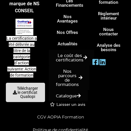
Les
formation
marque de NS
Financements
CONSEIL
Règlement
Nos
intérieur
Avantages
Nous
Nos Offres
contacter
La certification a
Actualités
été délivrée au
Analyse des
besoins
titre de la
Le coût des
catégorie
certifications
d’action
suivante: Action
Nos
parcours
de formation
de
formations
Télécharger
le certificat
Catalogue
Qualiopi
Laisser un avis
CGV AOPIA Formation
Politique de confidentialité