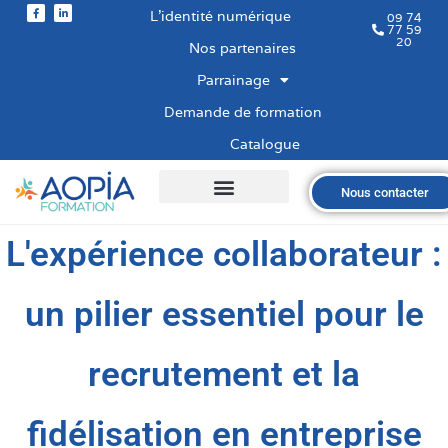
L’identité numérique
09 74
77 59
20
Nos partenaires
Parrainage
Demande de formation
Catalogue
Nous contacter
Qui sommes-nous ?
Nos formations
Les financements
Les modalités
Nous recrutons
L'expérience collaborateur :
un pilier essentiel pour le
recrutement et la
fidélisation en entreprise