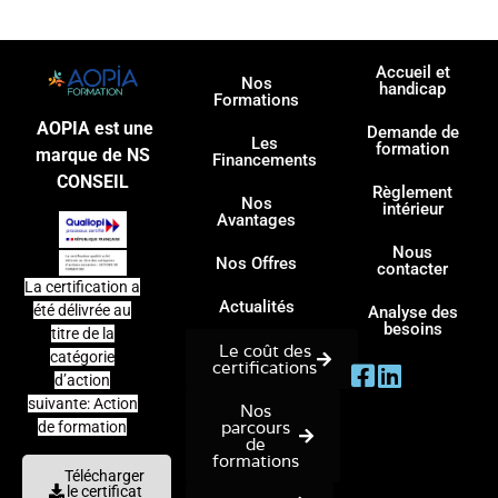
Accueil et
Nos
handicap
Formations
AOPIA est une
Demande de
Les
formation
marque de NS
Financements
CONSEIL
Règlement
Nos
intérieur
Avantages
Nous
Nos Offres
contacter
La certification a
Actualités
été délivrée au
Analyse des
besoins
titre de la
Le coût des
catégorie
certifications
d’action
suivante: Action
Nos
parcours
de formation
de
formations
Télécharger
le certificat