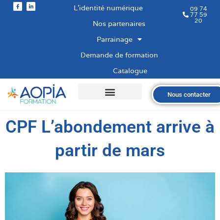
L’identité numérique
09 74
77 59
20
Nos partenaires
Parrainage
Demande de formation
Catalogue
Nous contacter
Qui sommes-nous ?
Nos formations
Les financements
Les modalités
Nous recrutons
CPF L’abondement arrive à
partir de mars