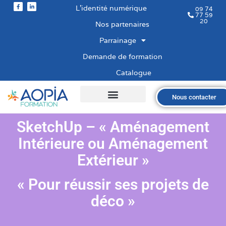
L’identité numérique
09 74
77 59
20
Nos partenaires
Parrainage
Demande de formation
Catalogue
Nous contacter
Qui sommes-nous ?
Nos formations
Les financements
Les modalités
Nous recrutons
SketchUp – « Aménagement
Intérieure ou Aménagement
Extérieur »
« Pour réussir ses projets de
déco »