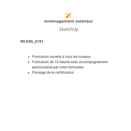
Aménagement extérieur
SketchUp
RS ICDL_5191
Formation ouverte à tous les niveaux
Formation de 10 heures avec accompagnement
personnalisé par votre formateur
Passage de la certification
Donner vie à vos projets de d’aménagement extérieur
Explorez et domptez ses fonctionnalités