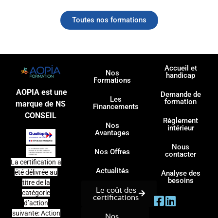
Toutes nos formations
Accueil et
Nos
handicap
Formations
AOPIA est une
Demande de
Les
formation
marque de NS
Financements
CONSEIL
Règlement
Nos
intérieur
Avantages
Nous
Nos Offres
contacter
La certification a
Actualités
été délivrée au
Analyse des
besoins
titre de la
Le coût des
catégorie
certifications
d’action
suivante: Action
Nos