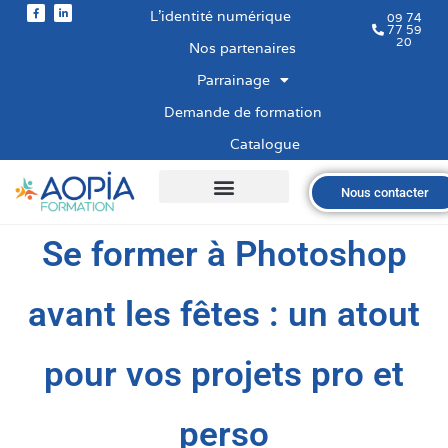
L’identité numérique
09 74
77 59
20
Nos partenaires
Parrainage
Demande de formation
Catalogue
Nous contacter
Qui sommes-nous ?
Nos formations
Les financements
Les modalités
Nous recrutons
Se former à Photoshop
avant les fêtes : un atout
pour vos projets pro et
perso