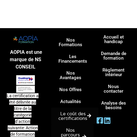
Accueil et
Nos
handicap
Formations
AOPIA est une
Demande de
Les
formation
marque de NS
Financements
CONSEIL
Règlement
Nos
intérieur
Avantages
Nous
Nos Offres
contacter
La certification a
Actualités
été délivrée au
Analyse des
besoins
titre de la
Le coût des
catégorie
certifications
d’action
suivante: Action
Nos
parcours
de formation