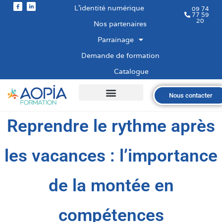
L’identité numérique
09 74
77 59
20
Nos partenaires
Parrainage
Demande de formation
Catalogue
Nous contacter
Qui sommes-nous ?
Nos formations
Les financements
Les modalités
Nous recrutons
Reprendre le rythme après
les vacances : l’importance
de la montée en
compétences