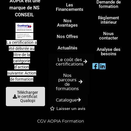
AOPIA est une
Demande de
Les
formation
marque de NS
Financements
CONSEIL
Règlement
Nos
intérieur
Avantages
Nous
Nos Offres
contacter
La certification a
Actualités
été délivrée au
Analyse des
besoins
titre de la
Le coût des
catégorie
certifications
d’action
suivante: Action
Nos
parcours
de formation
de
formations
Télécharger
le certificat
Catalogue
Qualiopi
Laisser un avis
CGV AOPIA Formation