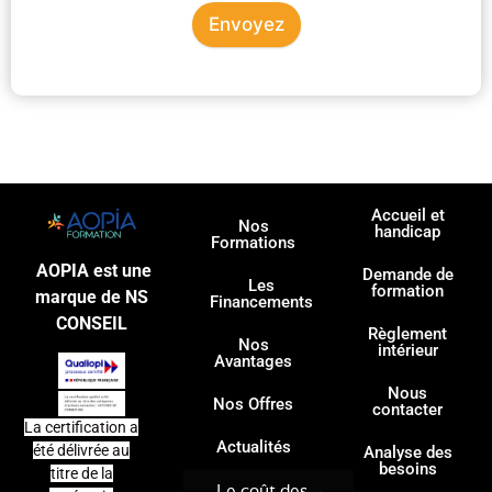
Envoyez
Accueil et
Nos
handicap
Formations
AOPIA est une
Demande de
Les
formation
marque de NS
Financements
CONSEIL
Règlement
Nos
intérieur
Avantages
Nous
Nos Offres
contacter
La certification a
Actualités
été délivrée au
Analyse des
besoins
titre de la
Le coût des