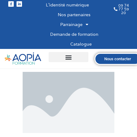
L’identité numérique
09 74
77 59
20
Nos partenaires
Parrainage
Demande de formation
Catalogue
Nous contacter
Qui sommes-nous ?
Nos formations
Les financements
Les modalités
Nous recrutons