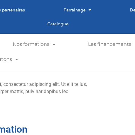
 partenaires
Parrainage
De
Catalogue
Nos formations
Les financements
utons
consectetur adipiscing elit. Ut elit tellus,
rper mattis, pulvinar dapibus leo.
mation