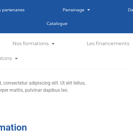
 partenaires
Parrainage
De
Catalogue
Nos formations
Les financements
utons
consectetur adipiscing elit. Ut elit tellus,
rper mattis, pulvinar dapibus leo.
mation