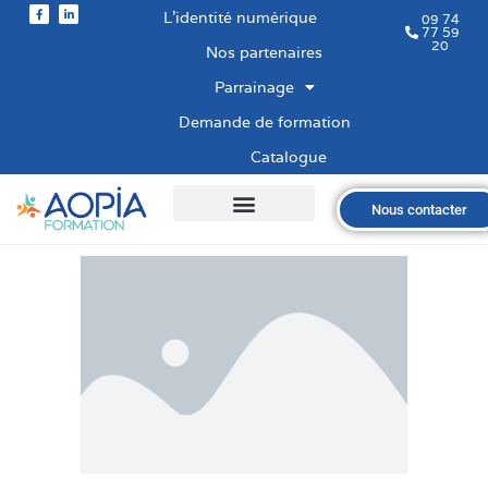
L’identité numérique
09 74
77 59
20
Nos partenaires
Parrainage
Demande de formation
Catalogue
Nous contacter
Qui sommes-nous ?
Nos formations
Les financements
Les modalités
Nous recrutons