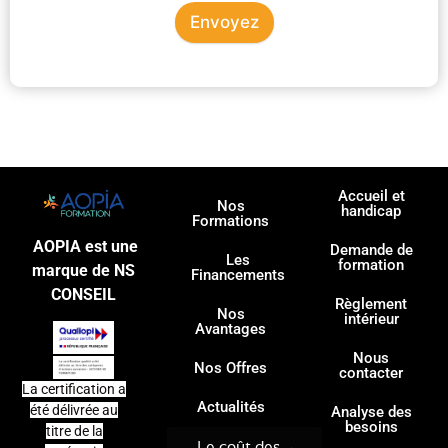
Envoyez
Accueil et
Nos
handicap
Formations
AOPIA est une
Demande de
Les
formation
marque de NS
Financements
CONSEIL
Règlement
Nos
intérieur
Avantages
Nous
Nos Offres
contacter
La certification a
Actualités
été délivrée au
Analyse des
besoins
titre de la
Le coût des