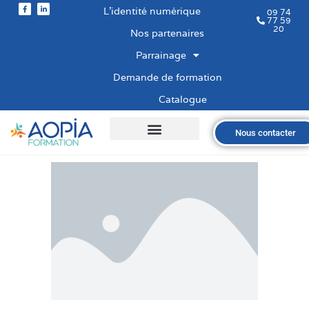
L’identité numérique
09 74
77 59
20
Nos partenaires
Parrainage
Demande de formation
Catalogue
Nous contacter
Qui sommes-nous ?
Nos formations
Les financements
Les modalités
Nous recrutons