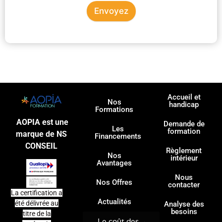
Envoyez
Accueil et
Nos
handicap
Formations
AOPIA est une
Demande de
Les
formation
marque de NS
Financements
CONSEIL
Règlement
Nos
intérieur
Avantages
Nous
Nos Offres
contacter
La certification a
Actualités
été délivrée au
Analyse des
besoins
titre de la
Le coût des