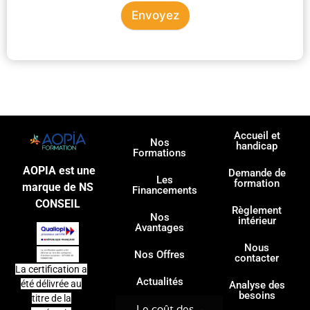
Envoyez
Accueil et
Nos
handicap
Formations
AOPIA est une
Demande de
Les
formation
marque de NS
Financements
CONSEIL
Règlement
Nos
intérieur
Avantages
Nous
Nos Offres
contacter
La certification a
Actualités
été délivrée au
Analyse des
besoins
titre de la
Le coût des