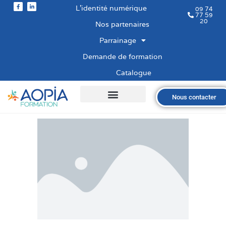
L’identité numérique
09 74
77 59
20
Nos partenaires
Parrainage
Demande de formation
Catalogue
Nous contacter
Qui sommes-nous ?
Nos formations
Les financements
Les modalités
Nous recrutons