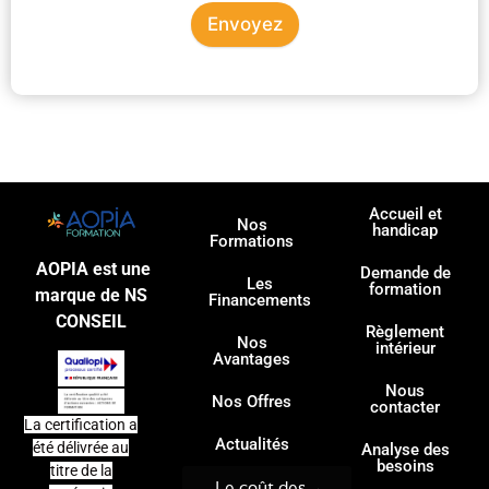
Envoyez
Accueil et
Nos
handicap
Formations
AOPIA est une
Demande de
Les
formation
marque de NS
Financements
CONSEIL
Règlement
Nos
intérieur
Avantages
Nous
Nos Offres
contacter
La certification a
Actualités
été délivrée au
Analyse des
besoins
titre de la
Le coût des