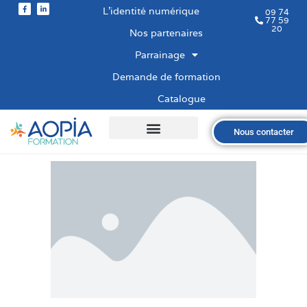
L’identité numérique
09 74
77 59
20
Nos partenaires
Parrainage
Demande de formation
Catalogue
Nous contacter
Qui sommes-nous ?
Nos formations
Les financements
Les modalités
Nous recrutons