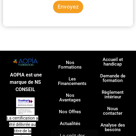
Envoyez
Accueil et
Nos
handicap
Formations
AOPIA est une
Demande de
Les
formation
marque de NS
Financements
CONSEIL
Règlement
Nos
intérieur
Avantages
Nous
Nos Offres
contacter
La certification a
Actualités
été délivrée au
Analyse des
besoins
titre de la
Le coût des