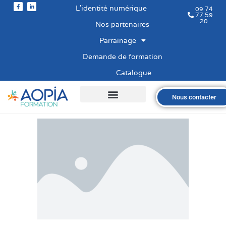
L’identité numérique
09 74
77 59
20
Nos partenaires
Parrainage
Demande de formation
Catalogue
Nous contacter
Qui sommes-nous ?
Nos formations
Les financements
Les modalités
Nous recrutons