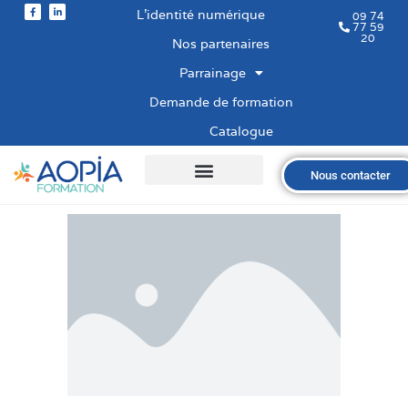
L’identité numérique
09 74
77 59
20
Nos partenaires
Parrainage
Demande de formation
Catalogue
Nous contacter
Qui sommes-nous ?
Nos formations
Les financements
Les modalités
Nous recrutons