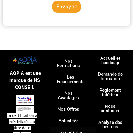
Envoyez
Accueil et
Nos
handicap
Formations
AOPIA est une
Demande de
Les
formation
marque de NS
Financements
CONSEIL
Règlement
Nos
intérieur
Avantages
Nous
Nos Offres
contacter
La certification a
Actualités
été délivrée au
Analyse des
besoins
titre de la
Le coût des