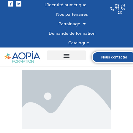
L’identité numérique
09 74
77 59
20
Nos partenaires
Parrainage
Demande de formation
Catalogue
Nous contacter
Qui sommes-nous ?
Nos formations
Les financements
Les modalités
Nous recrutons