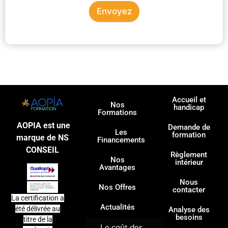
Envoyez
Accueil et
Nos
handicap
Formations
AOPIA est une
Demande de
Les
formation
marque de NS
Financements
CONSEIL
Règlement
Nos
intérieur
Avantages
Nous
Nos Offres
contacter
La certification a
Actualités
été délivrée au
Analyse des
besoins
titre de la
Le coût des