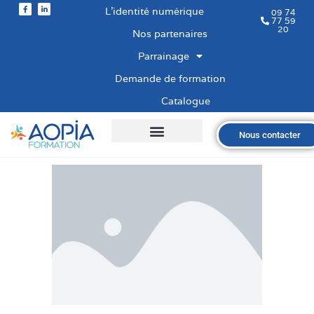
L’identité numérique
09 74
77 59
20
Nos partenaires
Parrainage
Demande de formation
Catalogue
Nous contacter
Qui sommes-nous ?
Nos formations
Les financements
Les modalités
Nous recrutons