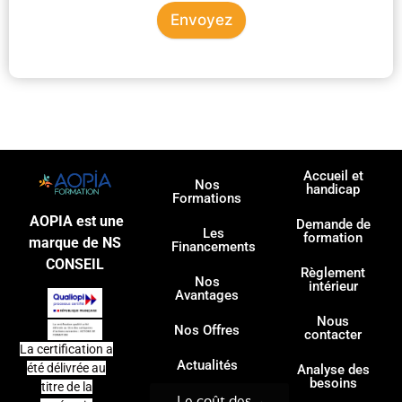
Envoyez
Accueil et
Nos
handicap
Formations
AOPIA est une
Demande de
Les
formation
marque de NS
Financements
CONSEIL
Règlement
Nos
intérieur
Avantages
Nous
Nos Offres
contacter
La certification a
Actualités
été délivrée au
Analyse des
besoins
titre de la
Le coût des