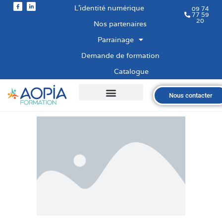
L’identité numérique
09 74
77 59
20
Nos partenaires
Parrainage
Demande de formation
Catalogue
Nous contacter
Qui sommes-nous ?
Nos formations
Les financements
Les modalités
Nous recrutons