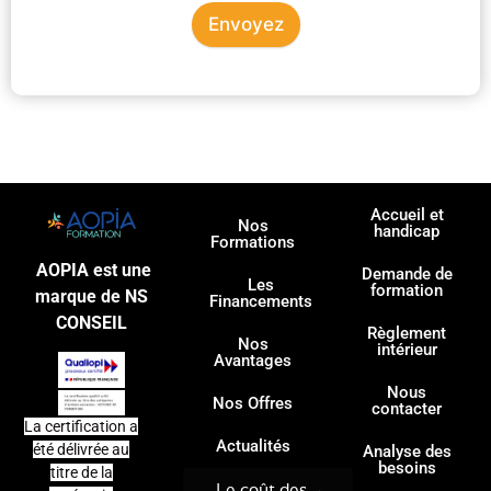
Envoyez
Accueil et
Nos
handicap
Formations
AOPIA est une
Demande de
Les
formation
marque de NS
Financements
CONSEIL
Règlement
Nos
intérieur
Avantages
Nous
Nos Offres
contacter
La certification a
Actualités
été délivrée au
Analyse des
besoins
titre de la
Le coût des