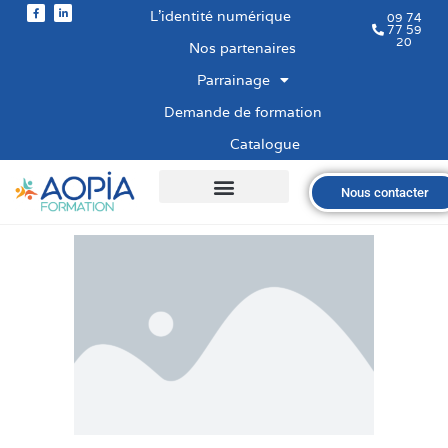
L’identité numérique
09 74
77 59
20
Nos partenaires
Parrainage
Demande de formation
Catalogue
Nous contacter
Qui sommes-nous ?
Nos formations
Les financements
Les modalités
Nous recrutons