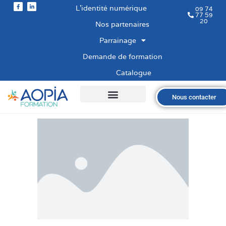
L’identité numérique
09 74
77 59
20
Nos partenaires
Parrainage
Demande de formation
Catalogue
Nous contacter
Qui sommes-nous ?
Nos formations
Les financements
Les modalités
Nous recrutons