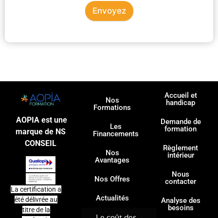
Envoyez
Accueil et
Nos
handicap
Formations
AOPIA est une
Demande de
Les
formation
marque de NS
Financements
CONSEIL
Règlement
Nos
intérieur
Avantages
Nous
Nos Offres
contacter
La certification a
Actualités
été délivrée au
Analyse des
besoins
titre de la
Le coût des