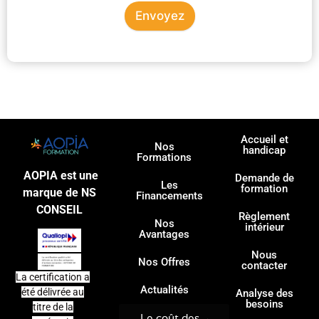
Envoyez
Accueil et
Nos
handicap
Formations
AOPIA est une
Demande de
Les
formation
marque de NS
Financements
CONSEIL
Règlement
Nos
intérieur
Avantages
Nous
Nos Offres
contacter
La certification a
Actualités
été délivrée au
Analyse des
besoins
titre de la
Le coût des