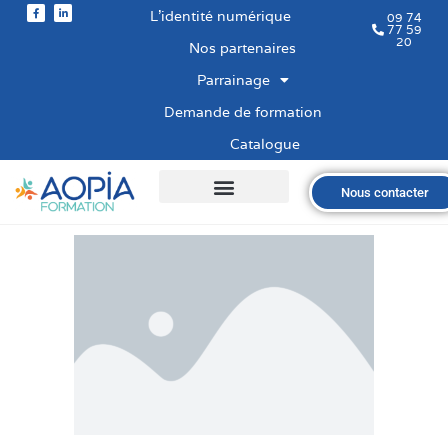
L’identité numérique
09 74
77 59
20
Nos partenaires
Parrainage
Demande de formation
Catalogue
Nous contacter
Qui sommes-nous ?
Nos formations
Les financements
Les modalités
Nous recrutons