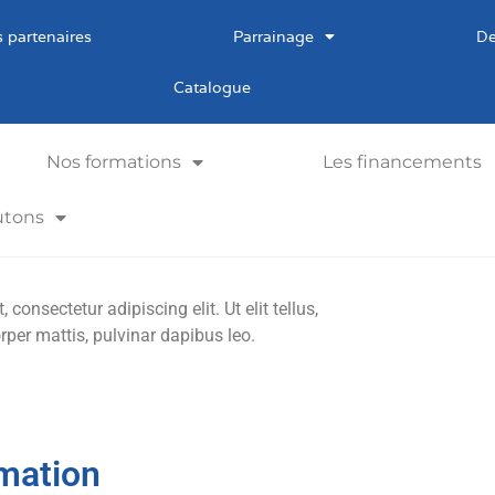
 partenaires
Parrainage
De
Catalogue
Nos formations
Les financements
utons
consectetur adipiscing elit. Ut elit tellus,
rper mattis, pulvinar dapibus leo.
mation