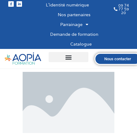
L’identité numérique
09 74
77 59
20
Nos partenaires
Parrainage
Demande de formation
Catalogue
Nous contacter
Qui sommes-nous ?
Nos formations
Les financements
Les modalités
Nous recrutons