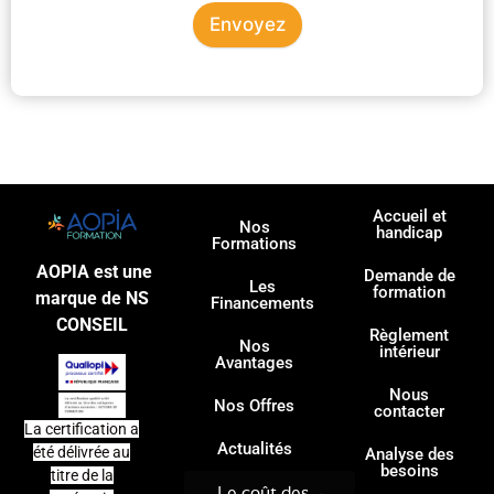
Envoyez
Accueil et
Nos
handicap
Formations
AOPIA est une
Demande de
Les
formation
marque de NS
Financements
CONSEIL
Règlement
Nos
intérieur
Avantages
Nous
Nos Offres
contacter
La certification a
Actualités
été délivrée au
Analyse des
besoins
titre de la
Le coût des