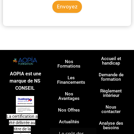
Envoyez
Accueil et
Nos
handicap
Formations
AOPIA est une
Demande de
Les
formation
marque de NS
Financements
CONSEIL
Règlement
Nos
intérieur
Avantages
Nous
Nos Offres
contacter
La certification a
Actualités
été délivrée au
Analyse des
besoins
titre de la
Le coût des