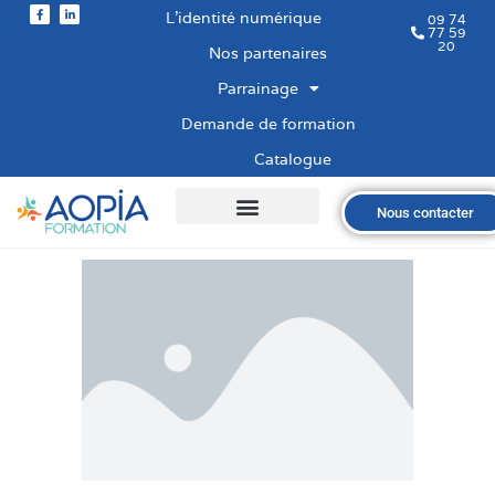
L’identité numérique
09 74
77 59
20
Nos partenaires
Parrainage
Demande de formation
Catalogue
Nous contacter
Qui sommes-nous ?
Nos formations
Les financements
Les modalités
Nous recrutons