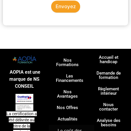
Envoyez
Accueil et
Nos
handicap
Formations
AOPIA est une
Demande de
Les
formation
marque de NS
Financements
CONSEIL
Règlement
Nos
intérieur
Avantages
Nous
Nos Offres
contacter
La certification a
Actualités
été délivrée au
Analyse des
besoins
titre de la
Le coût des