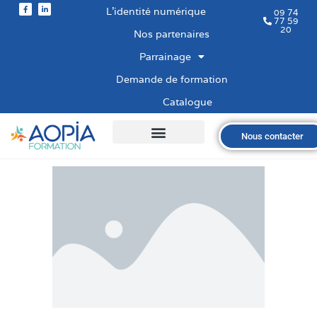
L’identité numérique
09 74
77 59
20
Nos partenaires
Parrainage
Demande de formation
Catalogue
Nous contacter
Qui sommes-nous ?
Nos formations
Les financements
Les modalités
Nous recrutons