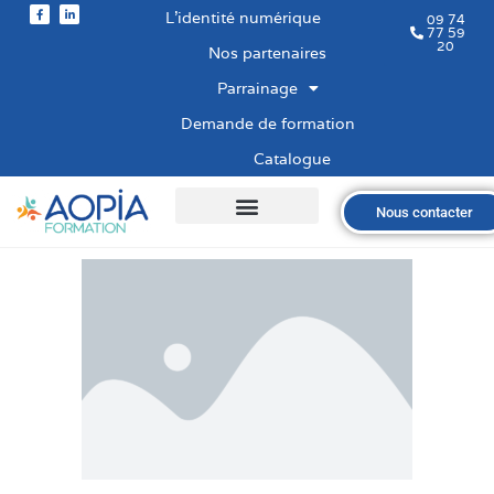
L’identité numérique
09 74
77 59
20
Nos partenaires
Parrainage
Demande de formation
Catalogue
Nous contacter
Qui sommes-nous ?
Nos formations
Les financements
Les modalités
Nous recrutons