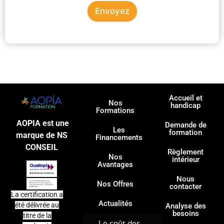
Envoyez
Accueil et
Nos
handicap
Formations
AOPIA est une
Demande de
Les
formation
marque de NS
Financements
CONSEIL
Règlement
Nos
intérieur
Avantages
Nous
Nos Offres
contacter
La certification a
Actualités
été délivrée au
Analyse des
besoins
titre de la
Le coût des