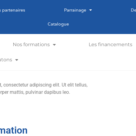
 partenaires
Parrainage
De
Catalogue
Nos formations
Les financements
utons
consectetur adipiscing elit. Ut elit tellus,
rper mattis, pulvinar dapibus leo.
mation