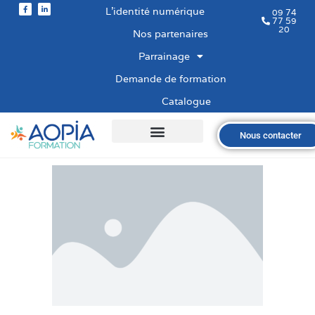
L’identité numérique
09 74
77 59
20
Nos partenaires
Parrainage
Demande de formation
Catalogue
Nous contacter
Qui sommes-nous ?
Nos formations
Les financements
Les modalités
Nous recrutons