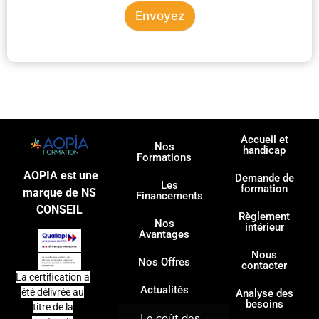
Envoyez
Accueil et
Nos
handicap
Formations
AOPIA est une
Demande de
Les
formation
marque de NS
Financements
CONSEIL
Règlement
Nos
intérieur
Avantages
Nous
Nos Offres
contacter
La certification a
Actualités
été délivrée au
Analyse des
besoins
titre de la
Le coût des