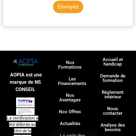
Envoyez
Accueil et
Nos
handicap
Formations
AOPIA est une
Demande de
Les
formation
marque de NS
Financements
CONSEIL
Règlement
Nos
intérieur
Avantages
Nous
Nos Offres
contacter
La certification a
Actualités
été délivrée au
Analyse des
besoins
titre de la
Le coût des