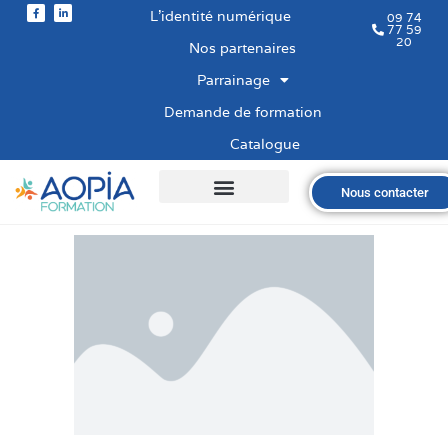
L’identité numérique
09 74
77 59
20
Nos partenaires
Parrainage
Demande de formation
Catalogue
Nous contacter
Qui sommes-nous ?
Nos formations
Les financements
Les modalités
Nous recrutons