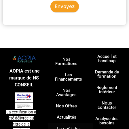
Envoyez
Accueil et
Nos
handicap
Formations
AOPIA est une
Demande de
Les
formation
marque de NS
Financements
CONSEIL
Règlement
Nos
intérieur
Avantages
Nous
Nos Offres
contacter
La certification a
Actualités
été délivrée au
Analyse des
besoins
titre de la
Le coût des