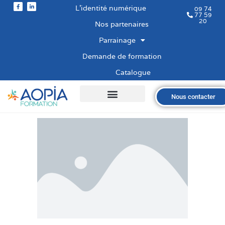
L’identité numérique
09 74
77 59
20
Nos partenaires
Parrainage
Demande de formation
Catalogue
Nous contacter
Qui sommes-nous ?
Nos formations
Les financements
Les modalités
Nous recrutons