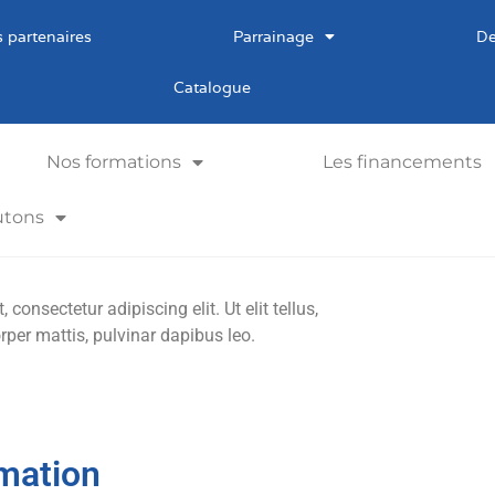
 partenaires
Parrainage
De
Catalogue
Nos formations
Les financements
utons
consectetur adipiscing elit. Ut elit tellus,
rper mattis, pulvinar dapibus leo.
mation