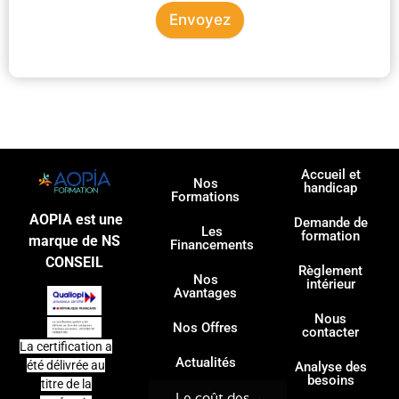
Envoyez
Accueil et
Nos
handicap
Formations
AOPIA est une
Demande de
Les
formation
marque de NS
Financements
CONSEIL
Règlement
Nos
intérieur
Avantages
Nous
Nos Offres
contacter
La certification a
Actualités
été délivrée au
Analyse des
besoins
titre de la
Le coût des