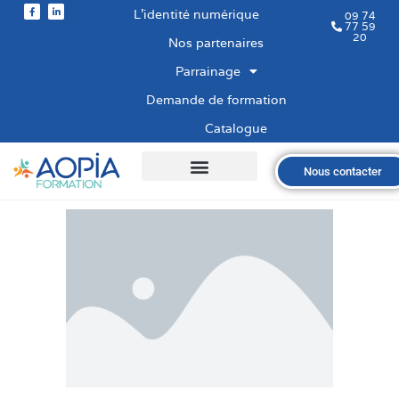
L’identité numérique
09 74
77 59
20
Nos partenaires
Parrainage
Demande de formation
Catalogue
Nous contacter
Qui sommes-nous ?
Nos formations
Les financements
Les modalités
Nous recrutons