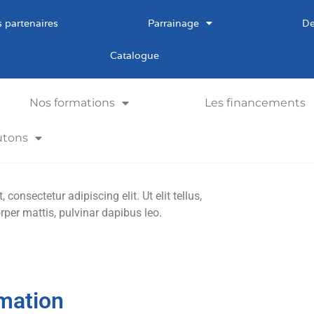
 partenaires
Parrainage
De
Catalogue
Nos formations
Les financements
utons
consectetur adipiscing elit. Ut elit tellus,
rper mattis, pulvinar dapibus leo.
mation