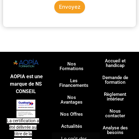
Envoyez
Accueil et
Nos
handicap
Formations
AOPIA est une
Demande de
Les
formation
marque de NS
Financements
CONSEIL
Règlement
Nos
intérieur
Avantages
Nous
Nos Offres
contacter
La certification a
Actualités
été délivrée au
Analyse des
besoins
titre de la
Le coût des