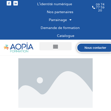
L’identité numérique
09 74
77 59
20
Nos partenaires
Parrainage
Demande de formation
Catalogue
Nous contacter
Qui sommes-nous ?
Nos formations
Les financements
Les modalités
Nous recrutons