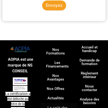
Envoyez
Accueil et
Nos
handicap
Formations
AOPIA est une
Demande de
Les
formation
marque de NS
Financements
CONSEIL
Règlement
Nos
intérieur
Avantages
Nous
Nos Offres
contacter
La certification a
Actualités
été délivrée au
Analyse des
besoins
titre de la
Le coût des