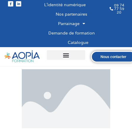
L’identité numérique
09 74
77 59
20
Nos partenaires
Parrainage
Demande de formation
Catalogue
Nous contacter
Qui sommes-nous ?
Nos formations
Les financements
Les modalités
Nous recrutons