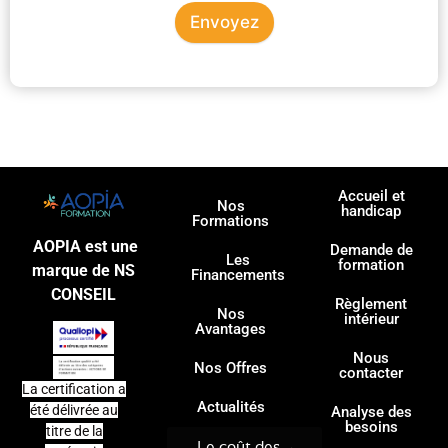
Envoyez
Accueil et
Nos
handicap
Formations
AOPIA est une
Demande de
Les
formation
marque de NS
Financements
CONSEIL
Règlement
Nos
intérieur
Avantages
Nous
Nos Offres
contacter
La certification a
Actualités
été délivrée au
Analyse des
besoins
titre de la
Le coût des