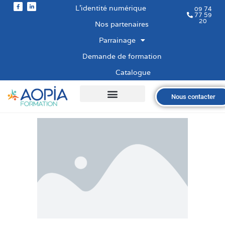
L’identité numérique
09 74
77 59
20
Nos partenaires
Parrainage
Demande de formation
Catalogue
Nous contacter
Qui sommes-nous ?
Nos formations
Les financements
Les modalités
Nous recrutons