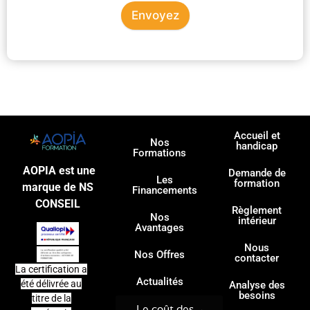
Envoyez
Accueil et
Nos
handicap
Formations
AOPIA est une
Demande de
Les
formation
marque de NS
Financements
CONSEIL
Règlement
Nos
intérieur
Avantages
Nous
Nos Offres
contacter
La certification a
Actualités
été délivrée au
Analyse des
besoins
titre de la
Le coût des