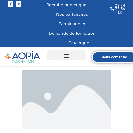
L’identité numérique
09 74
77 59
20
Nos partenaires
Parrainage
Demande de formation
Catalogue
Nous contacter
Qui sommes-nous ?
Nos formations
Les financements
Les modalités
Nous recrutons