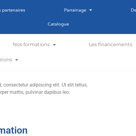
 partenaires
Parrainage
De
Catalogue
Nos formations
Les financements
utons
consectetur adipiscing elit. Ut elit tellus,
rper mattis, pulvinar dapibus leo.
mation