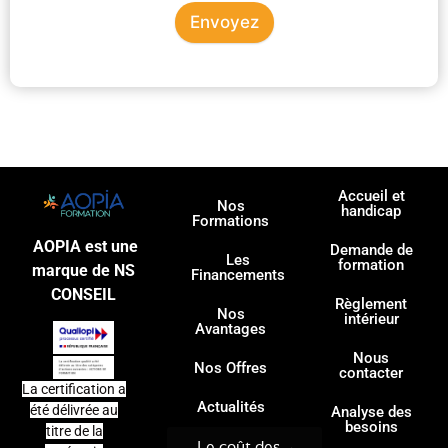
Envoyez
Accueil et
Nos
handicap
Formations
AOPIA est une
Demande de
Les
formation
marque de NS
Financements
CONSEIL
Règlement
Nos
intérieur
Avantages
Nous
Nos Offres
contacter
La certification a
Actualités
été délivrée au
Analyse des
besoins
titre de la
Le coût des