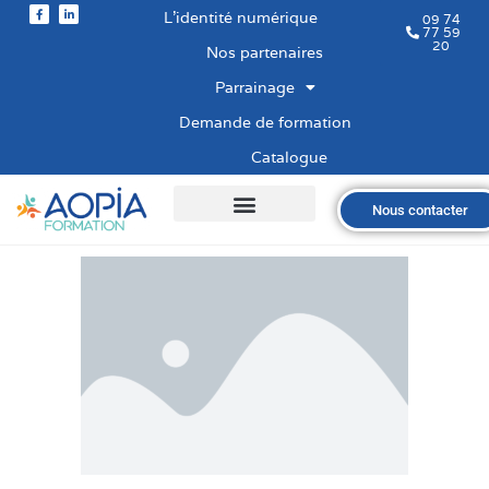
L’identité numérique
09 74
77 59
20
Nos partenaires
Parrainage
Demande de formation
Catalogue
Nous contacter
Qui sommes-nous ?
Nos formations
Les financements
Les modalités
Nous recrutons